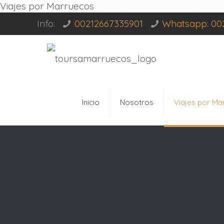
Viajes por Marruecos
Info:
00212667335901
Whatsapp: 00
Inicio
Nosotros
Viajes por Ma