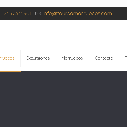
212667335901
Info@toursamarruecos.com
rruecos
Excursiones
Marruecos
Contacto
T