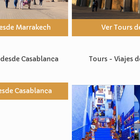
desde Marrakech
Ver Tours d
s desde Casablanca
Tours - Viajes 
esde Casablanca