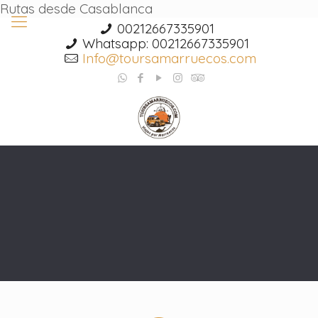
Rutas desde Casablanca
00212667335901
Whatsapp: 00212667335901
Info@toursamarruecos.com