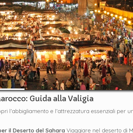
arocco: Guida alla Valigia
opri l’abbigliamento e l’attrezzatura essenziali per 
per il Deserto del Sahara
Viaggiare nel deserto di 