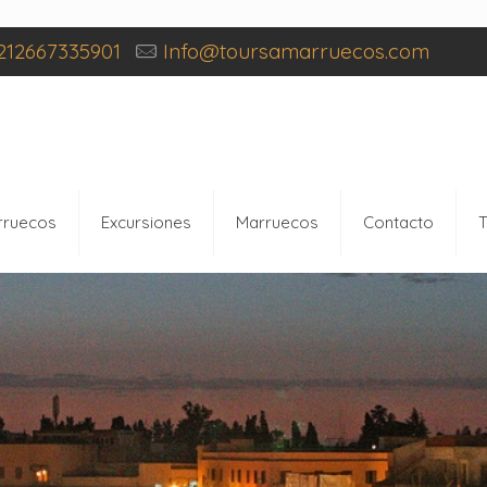
212667335901
Info@toursamarruecos.com
rruecos
Excursiones
Marruecos
Contacto
T