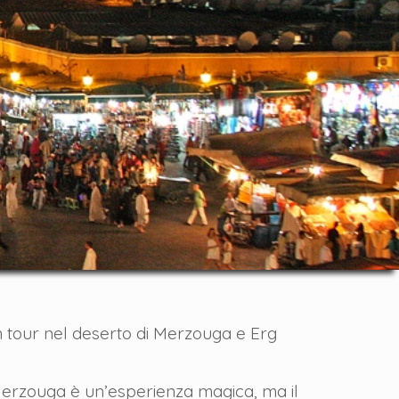
un tour nel deserto di Merzouga e Erg
Merzouga è un’esperienza magica, ma il