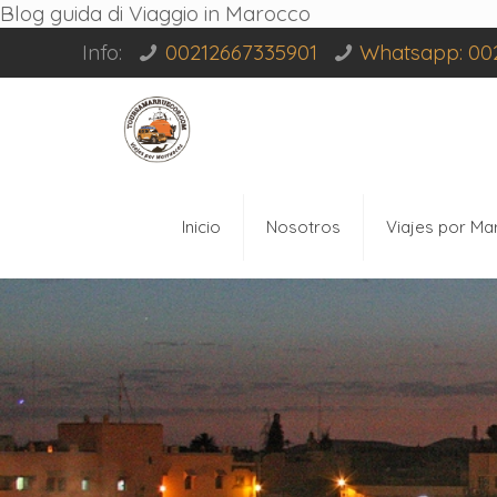
Blog guida di Viaggio in Marocco
Info:
00212667335901
Whatsapp: 00
Inicio
Nosotros
Viajes por Ma