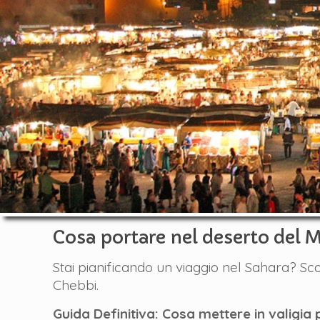
Cosa portare nel deserto del M
Stai pianificando un viaggio nel Sahara? Sc
Chebbi.
Guida Definitiva: Cosa mettere in valigia 